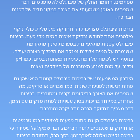
מסוימים. החומר החלק של פיברגלס לא סופג מים, דבר
שמפחית באופן משמעותי את הצורך בניקוי תדיר של דפנות
הבריכה.
בריכות פיברגלס מצריכות רק תחזוקה מינימלית, כולל ניקוי
פילטרים אחת לחודש ובדיקת איכות המים מדי פעם. בריכות
פיברגלס קטנות מתאפיינות במערכת סינון מתקדמת
ששומרת על המים צלולים ומנקה את הלכלוך בצורה יעילה.
בנוסף, יש לשמור על רמות כימיות מאוזנות במים, כמו pH
וכלור, על מנת למנוע הצטברות של חיידקים ואצות.
היתרון המשמעותי של בריכות פיברגלס קטנות הוא שהן גם
פחות רגישות לפגיעות שונות, כמו שברים או סדקים, מה
שמפחית את הצורך בתיקונים יקרים ומסובכים. בריכות
אחרות, במיוחד בריכות בטון, עשויות לפתח סדקים עם הזמן,
דבר מצריך תחזוקה הרבה יותר יקרה ומורכבת.
בריכות פיברגלס הן גם פחות פגיעות למזיקים כמו טרמיטים
או חיידקים שנכנסים לתוך הבריכה, דבר שמקל על שמירה על
בריכה נקייה וצלולה לאורך זמן. בסך הכל, תחזוקת בריכות