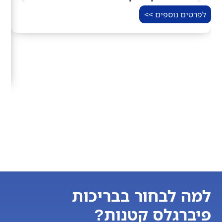
בריכת זר
לפרטים נוספים >>
ישיבה:
מים:
1000 ק"ג
אקריל סניטר
לפרט
למה לבחור בבריכות
פיברגלס קטנות?