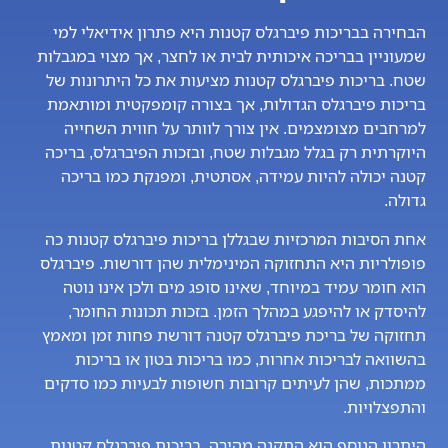
הבחירה בבריכות פיברגלס קטנות היא פתרון אידיאלי למי
שמעוניין בבריכה איכותית לבית או לחצר, אך מצוי במגבלות
שטח. בריכות פיברגלס קטנות מציעות את כל היתרונות של
בריכות פיברגלס הגדולות, אך בצורה קומפקטית ומותאמת
למרחבים מצומצמים. אין צורך לוותר על חווית השחייה
היוקרתית רק בגלל מגבלות שטח, ובזכות הפיברגלס, בריכה
קטנה יכולה להיות עמידה, אסתטית, ומפנקת כמו בריכה
גדולה.
אחת הסיבות המרכזיות שבגללן בריכות פיברגלס קטנות כה
פופולריות היא התחזוקה המינימלית שהן דורשות. פיברגלס
הוא חומר עמיד במיוחד, שאינו סופג מים ולכן אינו נוטה
להיסדק או להיפגע במהלך הזמן. בזכות תכונות החומר,
תחזוקה של בריכת פיברגלס קטנה דורשת פחות זמן ומאמץ
בהשוואה לבריכות אחרות, כמו בריכות בטון או בריכות
ממתכות, שהן לעיתים קרובות חשופות לבעיות כמו סדקים
והתפצלויות.
היתרון הנוסף הוא התקנה מהירה. בריכות פיברגלס קטנות