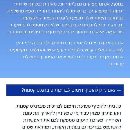
בנוסף, אנחנו מציעים גם ג'קוזי זוגי, סאונות יבשות ושירותי
תחזוקה מקצועיים, כך שתוכלו ליהנות מחוויית ספא מושלמת
בביתכם. הצוות שלנו מבצע כל עבודה בצורה מקצועית
ומדויקת, כדי להבטיח לכם בריכה שלא רק תספק לכם שעות
של הנאה, אלא גם תחסוך לכם זמן וכסף בטיפולים ובתחזוקה.
אם גם אתם רוצים להוסיף בריכת פיברגלס קטנה לבית או
לגינה, פנו אלינו עכשיו לקבלת ייעוץ אישי והמלצות מקצועיות.
אנחנו כאן כדי לעזור לכם למצוא את הפתרון המושלם
עבורכם.
האם ניתן להוסיף חימום לבריכות פיברגלס קטנות?
כן, ניתן להוסיף מערכת חימום לבריכות פיברגלס קטנות,
וזהו פתרון מצוין עבור מי שמעוניין להאריך את עונת
השחייה. מערכת חימום מספקת לכם את האפשרות
להשתמש בבריכה גם בעונות הקרות, ומוודאת שמים