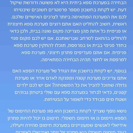
הבחירה במערכת ספא ביתית היא לא פשוטה ודורשת שיקול
דעת. יש לקחת בחשבון מספר פרמטרים חשובים שיבטיחו
לכם את המערכת המתאימה ביותר לצרכים האישיים שלכם.
ראשית, חשוב להחליט האם אתם רוצים מערכת ספא חיצונית
או פנימית כל אחת מהן מצריכה מקום שונה בבית, ולכן כדאי
להחליט בהתאם למרחב שברשותכם. אם יש לכם מקום פנוי
בחדר פנימי בבית או במרפסת, תוכלו להתקין מערכת ספא
פנימית. אם אתם מעדיפים פתרון חיצוני, מערכת ספא
למרפסת או לחצר תהיה הבחירה המתאימה.
בנוסף, יש לקחת בחשבון את הגודל של מערכת הספא האם
אתם צריכים מערכת קטנה ומפנקת לאדם אחד או מערכת
גדולה שתוכל להכיל את כל המשפחה? אם יש לכם ילדים
קטנים, כדאי לבחור במערכת ספא עם שולי ביטחון גבוהים
ושטח מים מבודד כדי לשמור על הבטיחות.
נושא נוסף שצריך לקחת בחשבון הוא סוג מערכת החימום של
הספא חימום גז או חימום חשמלי. חימום גז יכול להיות פתרון
אידיאלי לאנשים שמעוניינים במערכת חימום מהירה ויעילה,
בעוד חימום חשמלי הוא פתרון זול יותר ואידיאלי לאזורים