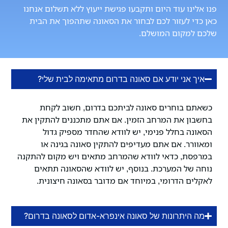
פנו אלינו עוד היום ותקבעו פגישת ייעוץ ללא תשלום אנחנו
כאן כדי לעזור לכם לבחור את הסאונה שתהפוך את הבית
שלכם למקום המושלם.
איך אני יודע אם סאונה בדרום מתאימה לבית שלי?
כשאתם בוחרים סאונה לביתכם בדרום, חשוב לקחת
בחשבון את המרחב הזמין. אם אתם מתכננים להתקין את
הסאונה בחלל פנימי, יש לוודא שהחדר מספיק גדול
ומאוורר. אם אתם מעדיפים להתקין סאונה בגינה או
במרפסת, כדאי לוודא שהמרחב מתאים ויש מקום להתקנה
נוחה של המערכת. בנוסף, יש לוודא שהסאונה תתאים
לאקלים הדרומי, במיוחד אם מדובר בסאונה חיצונית.
מה היתרונות של סאונה אינפרא-אדום לסאונה בדרום?