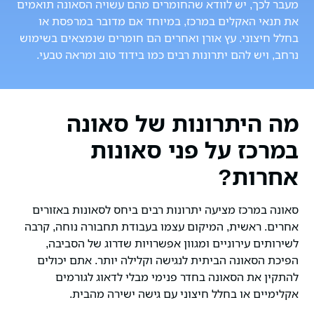
מעבר לכך, יש לוודא שהחומרים מהם עשויה הסאונה תואמים
את תנאי האקלים במרכז, במיוחד אם מדובר במרפסת או
בחלל חיצוני. עץ אורן ואחרים הם חומרים שנמצאים בשימוש
נרחב, ויש להם יתרונות רבים כמו בידוד טוב ומראה טבעי.
מה היתרונות של סאונה
במרכז על פני סאונות
אחרות?
סאונה במרכז מציעה יתרונות רבים ביחס לסאונות באזורים
אחרים. ראשית, המיקום עצמו בעבודת תחבורה נוחה, קרבה
לשירותים עירוניים ומגוון אפשרויות שדרוג של הסביבה,
הפיכת הסאונה הביתית לנגישה וקלילה יותר. אתם יכולים
להתקין את הסאונה בחדר פנימי מבלי לדאוג לגורמים
אקלימיים או בחלל חיצוני עם גישה ישירה מהבית.