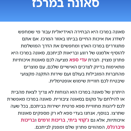
סאונה במרכז
סאונה במרכז היא הבחירה האידיאלית עבור מי שמחפש
לשדרג את איכות החיים בביתו באזור המרכז. אם אתם
מתגוררים במרכז הארץ ומחפשים את הדרך המושלמת
להוסיף אלמנט של רוגע ובריאות לביתכם, סאונה במרכז היא
פתרון מצוין. חברת
עדי ספא
מציעה לכם סאונות איכותיות
מתאימות בדיוק לצרכים האישיים שלכם, עם מוצרים
מהחברות המובילות בעולם ועם שירות התקנה מקצועי
שיבטיח לכם חוויית שימוש אופטימלית.
היתרון של סאונה במרכז הוא הנוחות לא צריך לצאת מהבית
או להילחם על מקום בסאונה ציבורית. סאונה במרכז מאפשרת
לכם ליהנות מחוויית ספא פרטית ישירות בביתכם, בכל שעה
שתרצו. בנוסף, אנחנו בעדי ספא לא רק מספקים סאונות
איכותיות, אלא גם
ג'קוזי ביתי
,
בריכות זרמים
ו
בריכות
פיברגלס
, המהווים פתרון שלם ומפנק לביתכם.