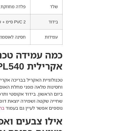
שלד
פלדה מחוזקת 100X100
בידוד
PVC 2 ס״מ + שרף ואפוקסי
עמידות
חסינה לאוסמוז
כמה עמידה טכנו
אקרילית PL540?
וחסינות מלאה מפני מחלת האוסמ
שחייה שקטה ושמירה יוצאת דופן 
נוספים אפשר לעיין גם בעמוד
בר
אילו צבעים ואפ