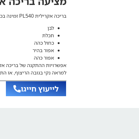
מציעה בריכה אקרילי
בריכה אקרילית PL540 זמינה בכל צבעי הסדרה המובילים:
לבן
תכלת
כחול כהה
אפור בהיר
אפור כהה
למראה נקי בגובה הריצוף, או ה
לייעוץ חייגו