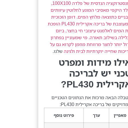
קונסטרוקציה הנדסית של פלדה 100X100,
ד היקפי מאסיבי המונע לחלוטין עיוותים
ניים כתוצאה מלחץ המים. דופן הזכוכית
המעוצבת של בריכה אקרילית PL430 הופכת
 המים לאלמנט עיצובי חי בחצר, ביום
לילה בשילוב תאורה. מי שמעוניין בפתרון
ול יותר לחצר מרווחת מוזמן לקרוא גם על
יכות שחייה יוקרתיות לבית ולגינה
שלנו.
ילו מידות ומפרט
כני יש לבריכה
רילית PL430?
בלה הבאה מרכזת את הנתונים הטכניים
דויקים של בריכה אקרילית PL430:
מאפיין
ערך
פירוט נוסף