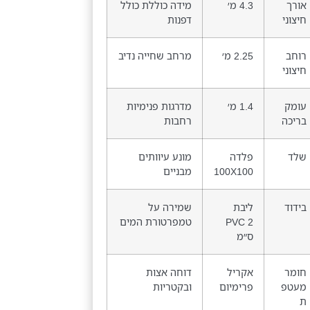
אורך
4.3 מ׳
מידה כוללת כולל
חיצוני
דפנות
רוחב
2.25 מ׳
מרחב שחייה נדיב
חיצוני
עומק
1.4 מ׳
מדרגות פנימיות
בריכה
רחבות
שלד
פלדה
מונע עיוותים
100X100
מבניים
בידוד
ליבת
שמירה על
PVC 2
טמפרטורת המים
ס״מ
חומר
אקריל
דוחה אצות
מעטפ
פרימיום
ובקטריות
ת