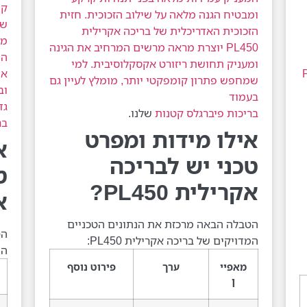
ומבטיח הגנה מלאה על שילוב הזכוכית. חזית
של
הזכוכית האדריכלית של בריכה אקרילית
מב
PL450 יוצרת מראה מרשים המרחיב את הגינה
ומעניק תחושת ריזורט אקסקלוסיבית. למי
PL540
את
שמחפש פתרון קומפקטי יותר, מומלץ לעיין גם
וב
בעמוד
גד
בריכות פיברגלס קטנות
שלנו.
בר
אילו מידות ומפרט
א
טכני יש לבריכה
ט
אקרילית PL450?
אק
הטבלה הבאה מרכזת את הנתונים הטכניים
הט
המדויקים של בריכה אקרילית PL450:
המ
מאפיי
ערך
פירוט נוסף
ן