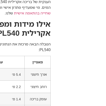
המים. מי שמעדיף פתרון אישי ומ
שחייה בהתאמה אישית
שלנו.
אילו מידות ומפ
אקרילית PL540?
הטבלה הבאה מרכזת את הנתונים 
PL540:
מאפיין
ער
אורך חיצוני
5.4 מ׳
רוחב חיצוני
2.2 מ׳
עומק בריכה
1.4 מ׳