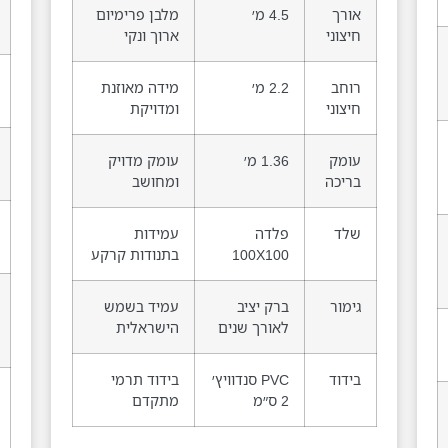
אורך
4.5 מ׳
מלבן פרימיום
חיצוני
ארוך ונקי
רוחב
2.2 מ׳
מידה מאוזנת
חיצוני
ומדויקת
עומק
1.36 מ׳
עומק מדויק
בריכה
ומחושב
שלד
פלדה
עמידות
100X100
בתנודות קרקע
גימור
ברק יציב
עמיד בשמש
לאורך שנים
הישראלית
בידוד
PVC סנדוויץ׳
בידוד תרמי
2 ס״מ
מתקדם