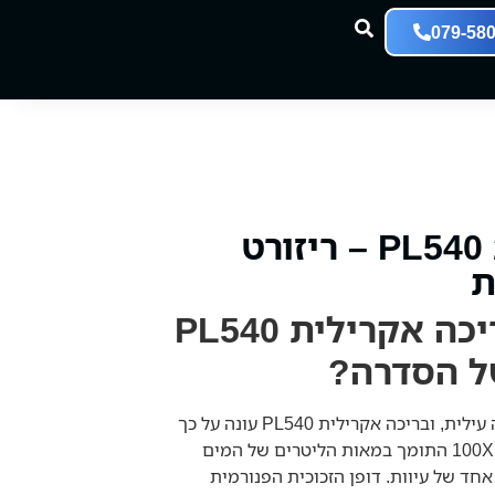
079-58
בריכה אקרילית PL540 – ריזורט
ת
מה הופך את בריכה אקרילית PL540
ל הסדרה?
בריכה במידות אלו דורשת הנדסה עילית, ובריכה אקרילית PL540 עונה על כך
במלואה: שלד פלדה מאסיבי 100X100 התומך במאות הליטרים של המים
חד של עיוות. דופן הזכוכית הפנורמית