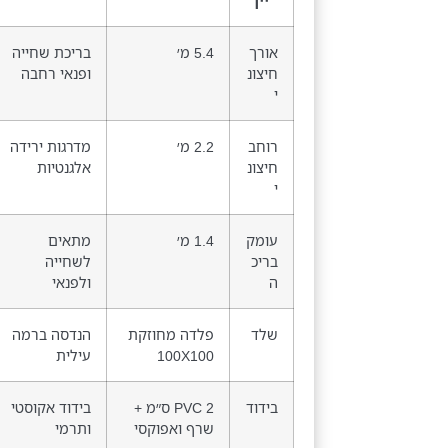
יין
אורך
5.4 מ׳
בריכת שחייה
חיצונ
ופנאי רחבה
י
רוחב
2.2 מ׳
מדרגות ירידה
חיצונ
אלגנטיות
י
עומק
1.4 מ׳
מתאים
בריכ
לשחייה
ה
ולפנאי
שלד
פלדה מחוזקת
הנדסה ברמה
100X100
עילית
בידוד
PVC 2 ס״מ +
בידוד אקוסטי
שרף ואפוקסי
ותרמי