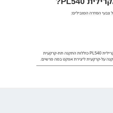
ת PL540?
אפשרויות ההתקנה של בריכה אקרילית PL540 כוללות התקנה תת-קרקעית
תקנה על-קרקעית ליצירת אפקט במה מרשים.