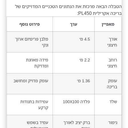
הטבלה הבאה מרכזת את הנתונים הטכניים המדויקים של
בריכה אקרילית PL450:
מאפיין
ערך
פירוט נוסף
אורך
4.5 מ׳
מלבן פרימיום ארוך
חיצוני
ונקי
רוחב
2.2 מ׳
מידה מאוזנת
חיצוני
ומדויקת
עומק
1.36 מ׳
עומק מדויק ומחושב
בריכה
שלד
פלדה 100X100
עמידות בתנודות
קרקע
גימור
ברק יציב לאורך
עמיד בשמש