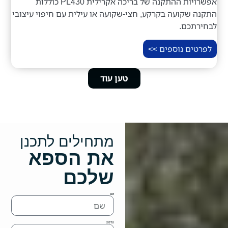
אפשרויות ההתקנה של בריכה אקרילית PL430 כוללות
התקנה שקועה בקרקע, חצי-שקועה או עילית עם חיפוי עיצובי
לבחירתכם.
לפרטים נוספים >>
טען עוד
מתחילים לתכנן
את הספא
שלכם
שם
טלפון