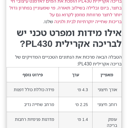
בריכה אקרילית PL430 הופכת את המים לאלמנט עיצובי חי
בחצר, ביום ובלילה בשילוב תאורה. מי שמעוניין בפתרון גדול
יותר לחצר מרווחת מוזמן לקרוא גם על
בריכות שחייה יוקרתיות לבית ולגינה
שלנו.
אילו מידות ומפרט טכני יש
לבריכה אקרילית PL430?
הטבלה הבאה מרכזת את הנתונים הטכניים המדויקים של
בריכה אקרילית PL430:
מאפיין
ערך
פירוט נוסף
אורך חיצוני
4.3 מ׳
מידה כוללת כולל דפנות
רוחב חיצוני
2.25 מ׳
מרחב שחייה נדיב
עומק
1.4 מ׳
מדרגות פנימיות רחבות
בריכה