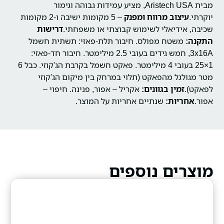
מבית Aristech USA, מציע עמידות גבוהה וגימור
יוקרתי.
עיצוב מרווח ומפנק
– 5 מקומות ישיבה ו-2 מקומות
שכיבה, אידיאלי לשימוש קבוצתי או משפחתי.
דרישות
התקנה:
משטח מפולס.
חיבור תלת-פאזי: תשתית חשמל
3x16A, חמש גידים בעובי 2.5 מילימטר.
חיבור חד-פאזי:
1×25 בעובי 4 מילימטר.
פאקט חשמל בקרבת הג'קוזי.
כבל 6
מטר מגולגל מהפאקט (תלוי במרחק בין מיקום הג'קוזי
לפאקט).
זמין בגוונים:
אקריל – אפור, פנינה.
חיפוי –
אפור.
אחריות:
שנתיים אחריות על המוצר.
מוצרים נוספים