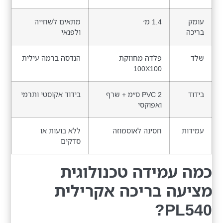
עומק
1.4 מ׳
מתאים לשחייה
בריכה
ולפנאי
שלד
פלדה מחוזקת
הנדסה ברמה עילית
100X100
בידוד
PVC 2 ס״מ + שרף
בידוד אקוסטי ותרמי
ואפוקסי
עמידות
חסינה לאוסמוזה
ללא בועות או
סדקים
כמה עמידה טכנולוגית
מציעה בריכה אקרילית
PL540?