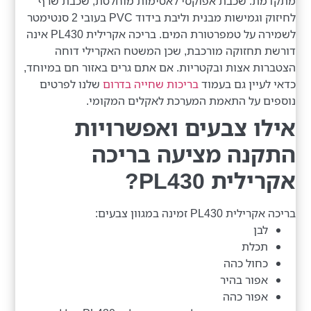
מתקדמת: שכבת אפוקסי לאטימות מוחלטת, שכבת שרף
לחיזוק וגמישות מבנית וליבת בידוד PVC בעובי 2 סנטימטר
לשמירה על טמפרטורת המים. בריכה אקרילית PL430 אינה
דורשת תחזוקה מורכבת, שכן המשטח האקרילי דוחה
הצטברות אצות ובקטריות. אם אתם גרים באזור חם במיוחד,
כדאי לעיין גם בעמוד
בריכות שחייה בדרום
שלנו לפרטים
נוספים על התאמת המערכת לאקלים המקומי.
אילו צבעים ואפשרויות
התקנה מציעה בריכה
אקרילית PL430?
בריכה אקרילית PL430 זמינה במגוון צבעים:
לבן
תכלת
כחול כהה
אפור בהיר
אפור כהה