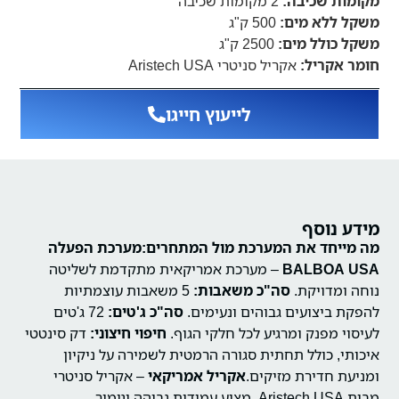
מקומות שכיבה:
2 מקומות שכיבה
משקל ללא מים:
500 ק"ג
משקל כולל מים:
2500 ק"ג
חומר אקריל:
אקריל סניטרי Aristech USA
לייעוץ חייגו
מידע נוסף
מה מייחד את המערכת מול המתחרים:
מערכת הפעלה
BALBOA USA
– מערכת אמריקאית מתקדמת לשליטה
נוחה ומדויקת.
סה"כ משאבות:
5 משאבות עוצמתיות
להפקת ביצועים גבוהים ונעימים.
סה"כ ג'טים:
72 ג'טים
לעיסוי מפנק ומרגיע לכל חלקי הגוף.
חיפוי חיצוני:
דק סינטטי
איכותי, כולל תחתית סגורה הרמטית לשמירה על ניקיון
ומניעת חדירת מזיקים.
אקריל אמריקאי
– אקריל סניטרי
מבית Aristech USA, מציע עמידות גבוהה וגימור