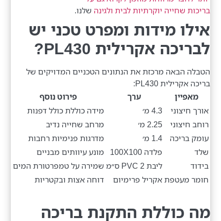
בריכות שחייה יוקרתיות לבית ולגינה
שלנו.
אילו מידות ומפרט טכני יש
לבריכה אקרילית PL430?
הטבלה הבאה מרכזת את הנתונים הטכניים המדויקים של
בריכה אקרילית PL430:
מאפיין
ערך
פירוט נוסף
אורך חיצוני
4.3 מ׳
מידה כוללת כולל דפנות
רוחב חיצוני
2.25 מ׳
מרחב שחייה נדיב
עומק בריכה
1.4 מ׳
מדרגות פנימיות רחבות
שלד
פלדה 100X100
מונע עיוותים מבניים
בידוד
ליבת PVC 2 ס״מ
שמירה על טמפרטורת המים
חומר מעטפת
אקריל פרימיום
דוחה אצות ובקטריות
מה כוללת התקנת בריכה