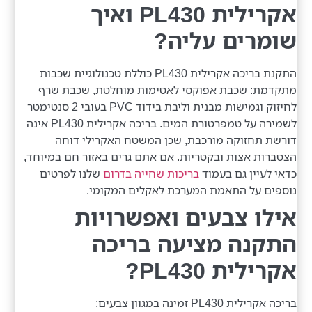
אקרילית PL430 ואיך
שומרים עליה?
התקנת בריכה אקרילית PL430 כוללת טכנולוגיית שכבות
מתקדמת: שכבת אפוקסי לאטימות מוחלטת, שכבת שרף
לחיזוק וגמישות מבנית וליבת בידוד PVC בעובי 2 סנטימטר
לשמירה על טמפרטורת המים. בריכה אקרילית PL430 אינה
דורשת תחזוקה מורכבת, שכן המשטח האקרילי דוחה
הצטברות אצות ובקטריות. אם אתם גרים באזור חם במיוחד,
כדאי לעיין גם בעמוד
בריכות שחייה בדרום
שלנו לפרטים
נוספים על התאמת המערכת לאקלים המקומי.
אילו צבעים ואפשרויות
התקנה מציעה בריכה
אקרילית PL430?
בריכה אקרילית PL430 זמינה במגוון צבעים: