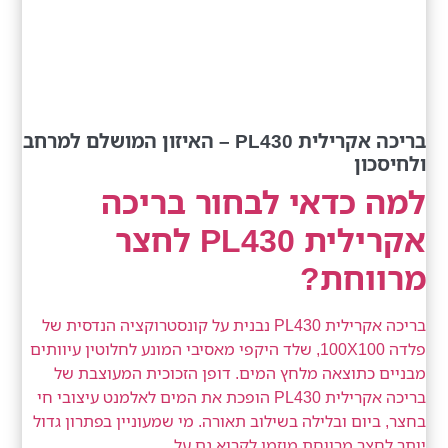
בריכה אקרילית PL430 – האיזון המושלם למרחב
ולחיסכון
למה כדאי לבחור בריכה
אקרילית PL430 לחצר
מרווחת?
בריכה אקרילית PL430 נבנית על קונסטרוקציה הנדסית של
פלדה 100X100, שלד היקפי מאסיבי המונע לחלוטין עיוותים
מבניים כתוצאה מלחץ המים. דופן הזכוכית המעוצבת של
בריכה אקרילית PL430 הופכת את המים לאלמנט עיצובי חי
בחצר, ביום ובלילה בשילוב תאורה. מי שמעוניין בפתרון גדול
יותר לחצר מרווחת מוזמן לקרוא גם על