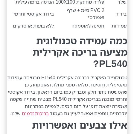
שלד
פלדה מחוזקת 100X100
הנדסה ברמה עילית
PVC 2 ס״מ + שרף
בידוד
בידוד אקוסטי ותרמי
ואפוקסי
עמידות
חסינה לאוסמוזה
ללא בועות או סדקים
כמה עמידה טכנולוגית
מציעה בריכה אקרילית
PL540?
טכנולוגיית האקריל בבריכה אקרילית PL540 מבטיחה עמידות
מקסימלית וחסינות מלאה מפני מחלת האוסמוזה, כך
שהמשטח נותר חלק ומבריק כמו ביום הראשון. בידוד אקוסטי
ותרמי מובנה בבריכה אקרילית PL540 מבטיח שחייה שקטה
ושמירה יוצאת דופן על חום המים. לצפייה בפתרונות
יוקרתיים נוספים אפשר לעיין גם בעמוד
בריכות זרמים
שלנו.
אילו צבעים ואפשרויות