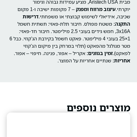
מבית Aristech USA, מציע עמידות גבוהה וגימור
יוקרתי.
עיצוב מרווח ומפנק
– 7 מקומות ישיבה ו-1 מקום
שכיבה, אידיאלי לשימוש קבוצתי או משפחתי.
דרישות
התקנה:
משטח מפולס.
חיבור תלת-פאזי: תשתית חשמל
3x16A, חמש גידים בעובי 2.5 מילימטר.
חיבור חד-פאזי:
1×25 בעובי 4 מילימטר.
פאקט חשמל בקירבת הג'קוזי.
כבל 6
מטר מגולגל מהפאקט (תלוי במרחק בין מיקום הג'קוזי
לפאקט).
זמין בגוונים:
אקריל – אפור, פנינה.
חיפוי – אפור.
אחריות:
שנתיים אחריות על המוצר.
מוצרים נוספים