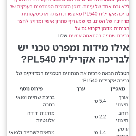
ללא גרם אחד של עיוות. דופן הזכוכית הפנורמית הענקית של
בריכה אקרילית PL540 מאפשרת תצוגה ארכיטקטונית
מרהיבה של המים. מי שמעדיף פתרון אישי ומדויק לחצר
הביתית מוזמן לקרוא גם על
בריכת שחייה בהתאמה אישית
שלנו.
אילו מידות ומפרט טכני יש
לבריכה אקרילית PL540?
הטבלה הבאה מרכזת את הנתונים הטכניים המדויקים של
בריכה אקרילית PL540:
מאפיין
ערך
פירוט נוסף
אורך
בריכת שחייה ופנאי
5.4 מ׳
חיצוני
רחבה
רוחב
מדרגות ירידה
2.2 מ׳
חיצוני
אלגנטיות
עומק
1.4 מ׳
מתאים לשחייה ולפנאי
בריכה