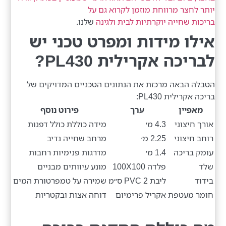
יותר לחצר מרווחת מוזמן לקרוא גם על
בריכות שחייה יוקרתיות לבית ולגינה
שלנו.
אילו מידות ומפרט טכני יש
לבריכה אקרילית PL430?
הטבלה הבאה מרכזת את הנתונים הטכניים המדויקים של
בריכה אקרילית PL430:
מאפיין
ערך
פירוט נוסף
אורך חיצוני
4.3 מ׳
מידה כוללת כולל דפנות
רוחב חיצוני
2.25 מ׳
מרחב שחייה נדיב
עומק בריכה
1.4 מ׳
מדרגות פנימיות רחבות
שלד
פלדה 100X100
מונע עיוותים מבניים
בידוד
ליבת PVC 2 ס״מ
שמירה על טמפרטורת המים
חומר מעטפת
אקריל פרימיום
דוחה אצות ובקטריות