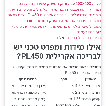
פלדה 100X100 עבה וחזק המעניק עמידות מלאה בפני
תנודות קרקע ומבטיח הגנה מלאה על שילוב הזכוכית. חזית
הזכוכית האדריכלית של בריכה אקרילית PL450 יוצרת מראה
מרשים המרחיב את הגינה ומעניק תחושת ריזורט
אקסקלוסיבית. למי שמחפש פתרון קומפקטי יותר, מומלץ
לעיין גם בעמוד
בריכות פיברגלס קטנות
שלנו.
אילו מידות ומפרט טכני יש
לבריכה אקרילית PL450?
הטבלה הבאה מרכזת את הנתונים הטכניים המדויקים של
בריכה אקרילית PL450:
מאפיין
ערך
פירוט נוסף
אורך חיצוני
4.5 מ׳
מלבן פרימיום ארוך ונקי
רוחב חיצוני
2.2 מ׳
מידה מאוזנת ומדויקת
עומק בריכה
1.36 מ׳
עומק מדויק ומחושב
שלד
פלדה 100X100
עמידות בתנודות קרקע