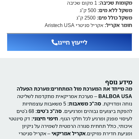
מקומות שכיבה:
1 מקום שכיבה
משקל ללא מים:
500 ק"ג
משקל כולל מים:
2500 ק"ג
חומר אקריל:
אקריל סניטרי Aristech USA
לייעוץ חייגו
מידע נוסף
מה מייחד את המערכת מול המתחרים:
מערכת הפעלה
BALBOA USA
– מערכת אמריקאית מתקדמת לשליטה
נוחה ומדויקת.
סה"כ משאבות:
5 משאבות עוצמתיות
להפקת ביצועים גבוהים ומרגיעים.
סה"כ ג'טים:
68 ג'טים
לעיסוי מפנק ומרגיע לכל חלקי הגוף.
חיפוי חיצוני:
דק סינטטי
איכותי, כולל תחתית סגורה הרמטית לשמירה על ניקיון
ומניעת חדירת מזיקים.
אקריל אמריקאי
– אקריל סניטרי