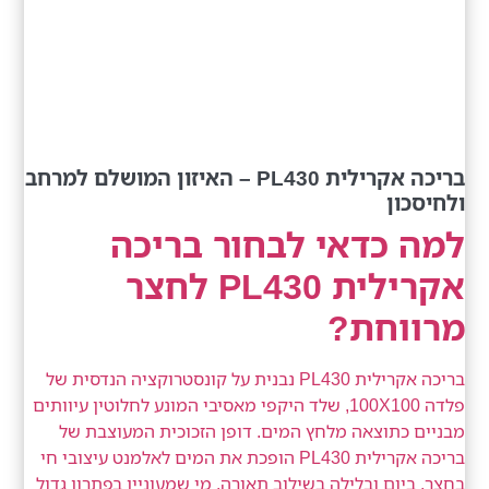
בריכה אקרילית PL430 – האיזון המושלם למרחב
ולחיסכון
למה כדאי לבחור בריכה
אקרילית PL430 לחצר
מרווחת?
בריכה אקרילית PL430 נבנית על קונסטרוקציה הנדסית של
פלדה 100X100, שלד היקפי מאסיבי המונע לחלוטין עיוותים
מבניים כתוצאה מלחץ המים. דופן הזכוכית המעוצבת של
בריכה אקרילית PL430 הופכת את המים לאלמנט עיצובי חי
בחצר, ביום ובלילה בשילוב תאורה. מי שמעוניין בפתרון גדול