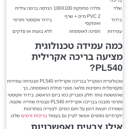
שלד
פלדה מחוזקת 100X100
הנדסה ברמה עילית
PVC 2 ס״מ + שרף
בידוד
בידוד אקוסטי ותרמי
ואפוקסי
עמידות
חסינה לאוסמוזה
ללא בועות או סדקים
כמה עמידה טכנולוגית
מציעה בריכה אקרילית
PL540?
טכנולוגיית האקריל בבריכה אקרילית PL540 מבטיחה עמידות
מקסימלית וחסינות מלאה מפני מחלת האוסמוזה, כך
שהמשטח נותר חלק ומבריק כמו ביום הראשון. בידוד אקוסטי
ותרמי מובנה בבריכה אקרילית PL540 מבטיח שחייה שקטה
ושמירה יוצאת דופן על חום המים. לצפייה בפתרונות
יוקרתיים נוספים אפשר לעיין גם בעמוד
בריכות זרמים
שלנו.
אילו צבעים ואפשרויות