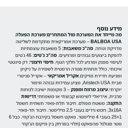
מידע נוסף
מה מייחד את המערכת מול המתחרים:
מערכת הפעלה
BALBOA USA
– מערכת אמריקאית מתקדמת לשליטה
מדויקת ונוחה.
סה"כ משאבות:
5 משאבות עוצמתיות
להפקת ביצועים גבוהים ומרגיעים.
סה"כ ג'טים:
46 ג'טים
לעיסוי מפנק ומרגיע לכל חלקי הגוף.
חיפוי חיצוני:
דק סינטטי
איכותי, כולל תחתית סגורה הרמטית לשמירה על ניקיון
ומניעת חדירת מזיקים.
אקריל אמריקאי
– אקריל סניטרי
מבית Aristech USA, מציע עמידות גבוהה וגימור
יוקרתי.
עיצוב מרווח ומפנק
– 3 מקומות ישיבה לנוחות
מרבית, אידיאלי לשימוש קבוצתי או משפחתי.
דרישות
התקנה:
משטח מפולס.
חיבור תלת-פאזי: תשתית חשמל
3x16A, חמש גידים בעובי 2.5 מילימטר.
חיבור חד-פאזי:
1×25 בעובי 4 מילימטר.
פאקט חשמל בקירבת הג'קוזי.
כבל 6
מטר מגולגל מהפאקט (תלוי במרחק בין מיקום הג'קוזי