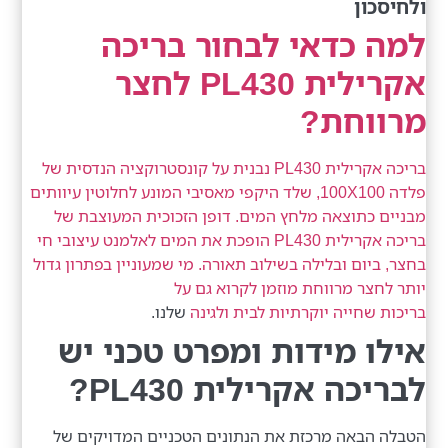
ולחיסכון
למה כדאי לבחור בריכה
אקרילית PL430 לחצר
מרווחת?
בריכה אקרילית PL430 נבנית על קונסטרוקציה הנדסית של
פלדה 100X100, שלד היקפי מאסיבי המונע לחלוטין עיוותים
מבניים כתוצאה מלחץ המים. דופן הזכוכית המעוצבת של
בריכה אקרילית PL430 הופכת את המים לאלמנט עיצובי חי
בחצר, ביום ובלילה בשילוב תאורה. מי שמעוניין בפתרון גדול
יותר לחצר מרווחת מוזמן לקרוא גם על
בריכות שחייה יוקרתיות לבית ולגינה
שלנו.
אילו מידות ומפרט טכני יש
לבריכה אקרילית PL430?
הטבלה הבאה מרכזת את הנתונים הטכניים המדויקים של