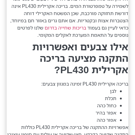
לשמירה על טמפרטורת המים. בריכה אקרילית PL430 אינה
דורשת תחזוקה מורכבת, שכן המשטח האקרילי דוחה
הצטברות אצות ובקטריות. אם אתם גרים באזור חם במיוחד,
כדאי לעיין גם בעמוד
בריכות שחייה בדרום
שלנו לפרטים
נוספים על התאמת המערכת לאקלים המקומי.
אילו צבעים ואפשרויות
התקנה מציעה בריכה
אקרילית PL430?
בריכה אקרילית PL430 זמינה במגוון צבעים:
לבן
תכלת
כחול כהה
אפור בהיר
אפור כהה
אפשרויות ההתקנה של בריכה אקרילית PL430 כוללות
התקנה שקועה בקרקע, חצי-שקועה או עילית עם חיפוי עיצובי