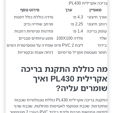
בריכה אקרילית PL430:
מאפיין
ערך
פירוט נוסף
אורך חיצוני
4.3 מ׳
מידה כוללת כולל דפנות
רוחב חיצוני
2.25 מ׳
מרחב שחייה נדיב
עומק בריכה
1.4 מ׳
מדרגות פנימיות רחבות
שלד
פלדה 100X100
מונע עיוותים מבניים
בידוד
ליבת PVC 2 ס״מ
שמירה על טמפרטורת המים
חומר מעטפת
אקריל פרימיום
דוחה אצות ובקטריות
מה כוללת התקנת בריכה
אקרילית PL430 ואיך
שומרים עליה?
התקנת בריכה אקרילית PL430 כוללת טכנולוגיית שכבות
מתקדמת: שכבת אפוקסי לאטימות מוחלטת, שכבת שרף
לחיזוק וגמישות מבנית וליבת בידוד PVC בעובי 2 סנטימטר