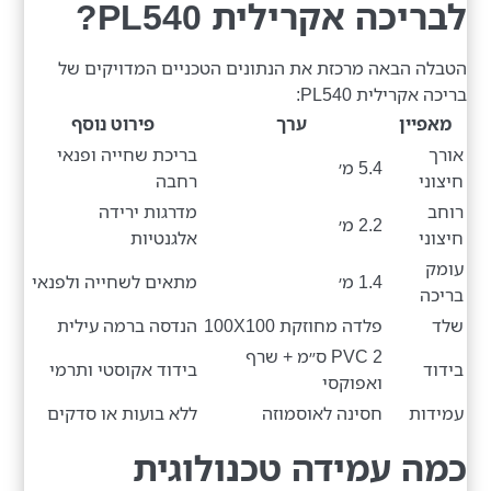
לבריכה אקרילית PL540?
הטבלה הבאה מרכזת את הנתונים הטכניים המדויקים של
בריכה אקרילית PL540:
מאפיין
ערך
פירוט נוסף
אורך
בריכת שחייה ופנאי
5.4 מ׳
חיצוני
רחבה
רוחב
מדרגות ירידה
2.2 מ׳
חיצוני
אלגנטיות
עומק
1.4 מ׳
מתאים לשחייה ולפנאי
בריכה
שלד
פלדה מחוזקת 100X100
הנדסה ברמה עילית
PVC 2 ס״מ + שרף
בידוד
בידוד אקוסטי ותרמי
ואפוקסי
עמידות
חסינה לאוסמוזה
ללא בועות או סדקים
כמה עמידה טכנולוגית