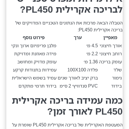
לבריכה אקרילית PL450?
הטבלה הבאה מרכזת את הנתונים הטכניים המדויקים של
בריכה אקרילית PL450:
מאפיין
ערך
פירוט נוסף
אורך חיצוני
4.5 מ׳
מלבן פרימיום ארוך ונקי
רוחב חיצוני
2.2 מ׳
מידה מאוזנת ומדויקת
עומק בריכה
1.36 מ׳
עומק מדויק ומחושב
שלד
פלדה 100X100
עמידות בתנודות קרקע
גימור
ברק יציב לאורך שנים
עמיד בשמש הישראלית
בידוד
PVC סנדוויץ׳ 2 ס״מ
בידוד תרמי מתקדם
כמה עמידה בריכה אקרילית
PL450 לאורך זמן?
המעטפת האקרילית של בריכה אקרילית PL450 שומרת על