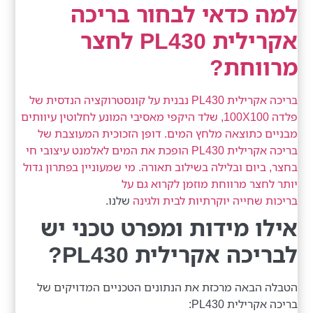
למה כדאי לבחור בריכה
אקרילית PL430 לחצר
מרווחת?
בריכה אקרילית PL430 נבנית על קונסטרוקציה הנדסית של
פלדה 100X100, שלד היקפי מאסיבי המונע לחלוטין עיוותים
מבניים כתוצאה מלחץ המים. דופן הזכוכית המעוצבת של
בריכה אקרילית PL430 הופכת את המים לאלמנט עיצובי חי
בחצר, ביום ובלילה בשילוב תאורה. מי שמעוניין בפתרון גדול
יותר לחצר מרווחת מוזמן לקרוא גם על
בריכות שחייה יוקרתיות לבית ולגינה
שלנו.
אילו מידות ומפרט טכני יש
לבריכה אקרילית PL430?
הטבלה הבאה מרכזת את הנתונים הטכניים המדויקים של
בריכה אקרילית PL430: