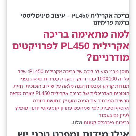
בריכה אקרילית PL450 – עיצוב מינימליסטי
ברמת פרימיום
למה מתאימה בריכה
אקרילית PL450 לפרויקטים
מודרניים?
חוסן מבני הוא לב ליבה של בריכה אקרילית PL450: שלד
פלדה 100X100 עבה וחזק המעניק עמידות מלאה בפני
תנודות קרקע ומבטיח הגנה מלאה על שילוב הזכוכית. חזית
הזכוכית האדריכלית של בריכה אקרילית PL450 יוצרת מראה
מרשים המרחיב את הגינה ומעניק תחושת ריזורט
אקסקלוסיבית. למי שמחפש פתרון קומפקטי יותר, מומלץ
לעיין גם בעמוד
בריכות פיברגלס קטנות
שלנו.
אילו מידות ומפרט טכני יש