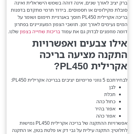
ברק יציב לאורך שנים, אינה דוהה בשמש הישראלית ואינה
סובלת מקילופים או חספוסים. בידוד תרמי מתקדם בדפנות
בריכה אקרילית PL450 חוסך באנרגיית חימום ושומר על
המים נעימים לאורך זמן. תושבי הצפון המעוניינים בפתרון
דומה מוזמנים לבדוק גם את עמוד
בריכות שחייה בצפון
שלנו.
אילו צבעים ואפשרויות
התקנה מציעה בריכה
אקרילית PL450?
לבחירתכם 5 גווני פרימיום יציבים בבריכה אקרילית PL450:
לבן
תכלת
כחול כהה
אפור בהיר
אפור כהה
אפשרויות ההתקנה של בריכה אקרילית PL450 גמישות
לחלוטין: התקנה עילית על גבי דק או פלטת בטון, או התקנה