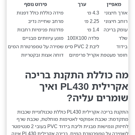
מאפיין
ערך
פירוט נוסף
אורך חיצוני
4.3 מ׳
מידה כוללת כולל דפנות
רוחב חיצוני
2.25 מ׳
מרחב שחייה נדיב
עומק בריכה
1.4 מ׳
מדרגות פנימיות רחבות
שלד
פלדה 100X100
מונע עיוותים מבניים
בידוד
ליבת PVC 2 ס״מ
שמירה על טמפרטורת המים
חומר מעטפת
אקריל פרימיום
דוחה אצות ובקטריות
מה כוללת התקנת בריכה
אקרילית PL430 ואיך
שומרים עליה?
התקנת בריכה אקרילית PL430 כוללת טכנולוגיית שכבות
מתקדמת: שכבת אפוקסי לאטימות מוחלטת, שכבת שרף
לחיזוק וגמישות מבנית וליבת בידוד PVC בעובי 2 סנטימטר
לשמירה על טמפרטורת המים. בריכה אקרילית PL430 אינה