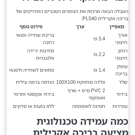
הטבלה הבאה מרכזת את הנתונים הטכניים המדויקים של
בריכה אקרילית PL540:
מאפיין
ערך
פירוט נוסף
אורך
בריכת שחייה ופנאי
5.4 מ׳
חיצוני
רחבה
רוחב
מדרגות ירידה
2.2 מ׳
חיצוני
אלגנטיות
עומק
1.4 מ׳
מתאים לשחייה ולפנאי
בריכה
שלד
פלדה מחוזקת 100X100
הנדסה ברמה עילית
PVC 2 ס״מ + שרף
בידוד
בידוד אקוסטי ותרמי
ואפוקסי
עמידות
חסינה לאוסמוזה
ללא בועות או סדקים
כמה עמידה טכנולוגית
מציעה בריכה אקרילית