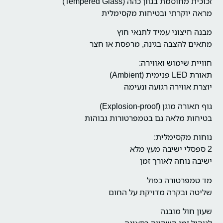
זכוכית מחוסמת בגוון כהה (Tempered Glass)
מראה יוקרתי ובטיחות מקסימלית
מבנה חיצוני עמיד לתנאי חוץ
מתאים להצבה בגינה, מרפסת או חצר
חוויית שימוש ואווירה:
תאורת LED פנימית (Ambient)
יוצרת אווירה רגועה ונעימה
גוף תאורה מוגן (Explosion-proof)
בטיחות מלאה גם בטמפרטורות גבוהות
נוחות מקסימלית:
2 ספסלי ישיבה מעץ מלא
ישיבה נוחה לאורך זמן
מד טמפרטורה כפול
שליטה ובקרה מדויקת על החום
שעון חול מובנה
לניהול זמן השהייה בסאונה