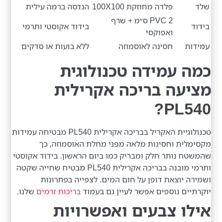
שלד
פלדה מחוזקת 100X100
הנדסה ברמה עילית
PVC 2 ס״מ + שרף
בידוד
בידוד אקוסטי ותרמי
ואפוקסי
עמידות
חסינה לאוסמוזה
ללא בועות או סדקים
כמה עמידה טכנולוגית
מציעה בריכה אקרילית
PL540?
טכנולוגיית האקריל בבריכה אקרילית PL540 מבטיחה עמידות
מקסימלית וחסינות מלאה מפני מחלת האוסמוזה, כך
שהמשטח נותר חלק ומבריק כמו ביום הראשון. בידוד אקוסטי
ותרמי מובנה בבריכה אקרילית PL540 מבטיח שחייה שקטה
ושמירה יוצאת דופן על חום המים. לצפייה בפתרונות
יוקרתיים נוספים אפשר לעיין גם בעמוד
בריכות זרמים
שלנו.
אילו צבעים ואפשרויות