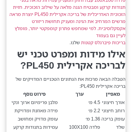
פלדה 100X100 עבה וחזק המעניק עמידות מלאה בפני
תנודות קרקע ומבטיח הגנה מלאה על שילוב הזכוכית. חזית
הזכוכית האדריכלית של בריכה אקרילית PL450 יוצרת מראה
מרשים המרחיב את הגינה ומעניק תחושת ריזורט
אקסקלוסיבית. למי שמחפש פתרון קומפקטי יותר, מומלץ
לעיין גם בעמוד
בריכות פיברגלס קטנות
שלנו.
אילו מידות ומפרט טכני יש
לבריכה אקרילית PL450?
הטבלה הבאה מרכזת את הנתונים הטכניים המדויקים של
בריכה אקרילית PL450:
מאפיין
ערך
פירוט נוסף
אורך חיצוני
4.5 מ׳
מלבן פרימיום ארוך ונקי
רוחב חיצוני
2.2 מ׳
מידה מאוזנת ומדויקת
עומק בריכה
1.36 מ׳
עומק מדויק ומחושב
שלד
פלדה 100X100
עמידות בתנודות קרקע