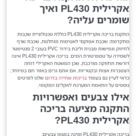
אקרילית PL430 ואיך
שומרים עליה?
התקנת בריכה אקרילית PL430 כוללת טכנולוגיית שכבות
מתקדמת: שכבת אפוקסי לאטימות מוחלטת, שכבת שרף
לחיזוק וגמישות מבנית וליבת בידוד PVC בעובי 2 סנטימטר
לשמירה על טמפרטורת המים. בריכה אקרילית PL430 אינה
דורשת תחזוקה מורכבת, שכן המשטח האקרילי דוחה
הצטברות אצות ובקטריות. אם אתם גרים באזור חם במיוחד,
כדאי לעיין גם בעמוד
בריכות שחייה בדרום
שלנו לפרטים
נוספים על התאמת המערכת לאקלים המקומי.
אילו צבעים ואפשרויות
התקנה מציעה בריכה
אקרילית PL430?
בריכה אקרילית PL430 זמינה במגוון צבעים: