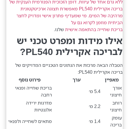
ללא גרם אחד של עיוות. דופן הזכוכית הפנורמית הענקית של
בריכה אקרילית PL540 מאפשרת תצוגה ארכיטקטונית
מרהיבה של המים. מי שמעדיף פתרון אישי ומדויק לחצר
הביתית מוזמן לקרוא גם על
בריכת שחייה בהתאמה אישית
שלנו.
אילו מידות ומפרט טכני יש
לבריכה אקרילית PL540?
הטבלה הבאה מרכזת את הנתונים הטכניים המדויקים של
בריכה אקרילית PL540:
מאפיין
ערך
פירוט נוסף
אורך
בריכת שחייה ופנאי
5.4 מ׳
חיצוני
רחבה
רוחב
מדרגות ירידה
2.2 מ׳
חיצוני
אלגנטיות
עומק
1.4 מ׳
מתאים לשחייה ולפנאי
בריכה