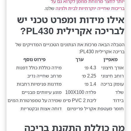
יותר לחצר מרווחת מוזמן לקרוא גם על
בריכות שחייה יוקרתיות לבית ולגינה
שלנו.
אילו מידות ומפרט טכני יש
לבריכה אקרילית PL430?
הטבלה הבאה מרכזת את הנתונים הטכניים המדויקים של
בריכה אקרילית PL430:
מאפיין
ערך
פירוט נוסף
אורך חיצוני
4.3 מ׳
מידה כוללת כולל דפנות
רוחב חיצוני
2.25 מ׳
מרחב שחייה נדיב
עומק בריכה
1.4 מ׳
מדרגות פנימיות רחבות
שלד
פלדה 100X100
מונע עיוותים מבניים
בידוד
ליבת PVC 2 ס״מ
שמירה על טמפרטורת המים
חומר מעטפת
אקריל פרימיום
דוחה אצות ובקטריות
מה כוללת התקנת בריכה