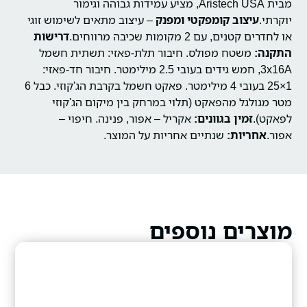
מבית Aristech USA, מציע עמידות גבוהה וגימור
יוקרתי.
עיצוב קומפקטי ומפנק
– עיצוב מתאים לשימוש זוגי
או לחדרים קטנים, עם 2 מקומות שכיבה מרווחים.
דרישות
התקנה:
משטח מפולס.
חיבור תלת-פאזי: תשתית חשמל
3x16A, חמש גידים בעובי 2.5 מילימטר.
חיבור חד-פאזי:
1×25 בעובי 4 מילימטר.
פאקט חשמל בקרבת הג'קוזי.
כבל 6
מטר מגולגל מהפאקט (תלוי במרחק בין מיקום הג'קוזי
לפאקט).
זמין בגוונים:
אקריל – אפור, פנינה.
חיפוי –
אפור.
אחריות:
שנתיים אחריות על המוצר.
מוצרים נוספים